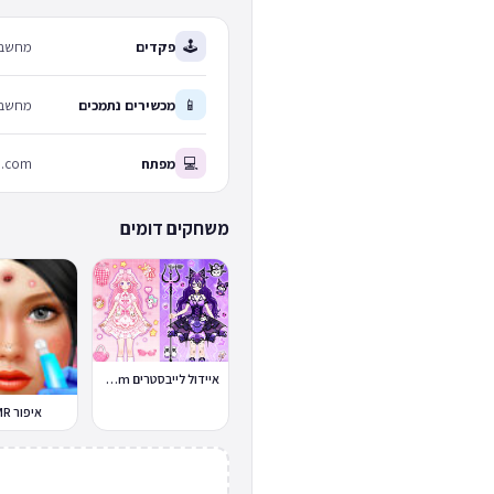
🕹
פקדים
מחשב: 
📱
מכשירים נתמכים
מחשב 
💻
מפתח
b.com
משחקים דומים
איידול לייבסטרים Idol Livestream
איפור ASMR