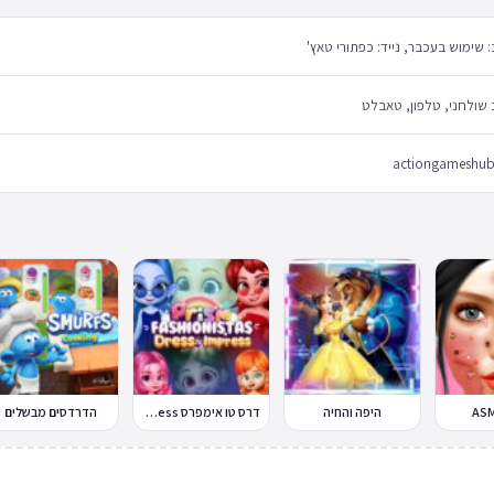
שימוש בעכבר, נייד: כפתורי טאץ'
שולחני, טלפון, טאבלט
actiongameshu
היפה והחיה
דרס טו אימפרס Dress To Impress
הדרדסים מבשלים