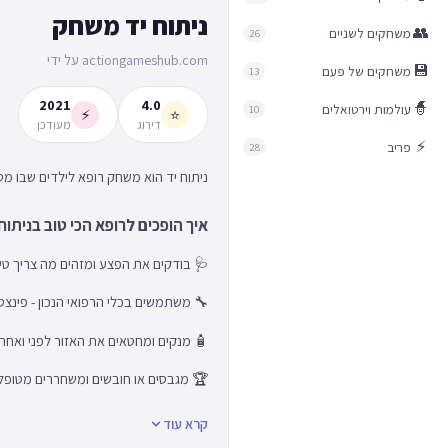
ניתוח יד משחק
👥
משחקים לשניים
26
actiongameshub.com על ידי
💾
משחקים של פעם
13
2021
4.0
🧙
עולמות וירטואלים
10
⚡
⭐
דירוג
מעודכן
⚡
פריב
28
ניתוח יד הוא משחק רופא לילדים שבו מט
איך הופכים לרופא הכי טוב בניתוח
🩺 בודקים את הפצע ומזהים מה צריך טיפ
🔧 משתמשים בכלי הרפואי הנכון - פינצ
🧴 מנקים ומחטאים את האזור לפני ואחרי
🏆 מגבסים או חובשים ומשחררים מטופל 
קרא עוד