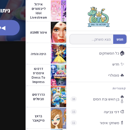
איידול
לייבסטרים
ניתו
Idol
Livestream
◀
ש
איפור ASMR
חפש
🏠
כל המשחקים
היפה והחיה
✨
חדש
דרס טו
אימפרס
🔥
פופולרי
Dress To
Impress
קטגוריות
הדרדסים
🔥
בן האש ובת המים
מבשלים
18
💧
🎨
דפי צביעה
15
בראץ
מייקאובר
💄
משחקי איפור
11