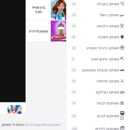
🫧
משחקי באבלס
15
ברץ סטייל
חורף
🍳
משחקי בישול
20
👗
משחקי הלבשה
13
פאפא גלידריה
🧠
משחקי חשיבה
46
⚽︎
משחקי כדורגל וספורט
19
⛏️
משחקי מיינקראפט
9
🚗
משחקי מכוניות ואופנועים
21
⚔️
משחקי מלחמה
54
🧱
משחקי רובלוקס
14
🎀
משחקים לבנות
79
🥷
משחקים לבנים
20
🏻
משחקים
›
משחקים לבנות
›
ניתוח יד משחק
🧒
משחקים לילדים
150