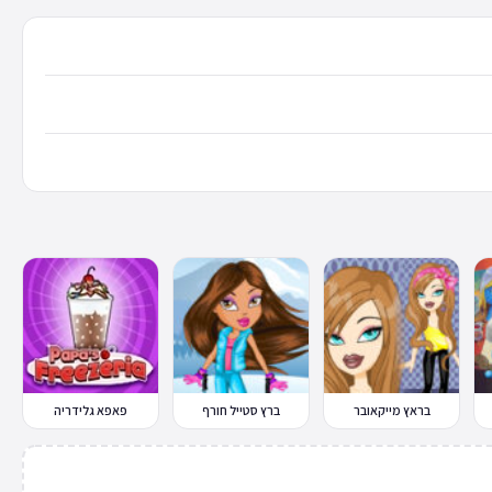
בראץ מייקאובר
ברץ סטייל חורף
פאפא גלידריה