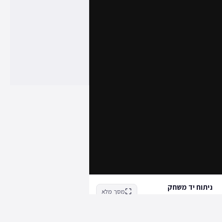
ניתוח יד משחק
מסך מלא
actiongameshub.com על ידי