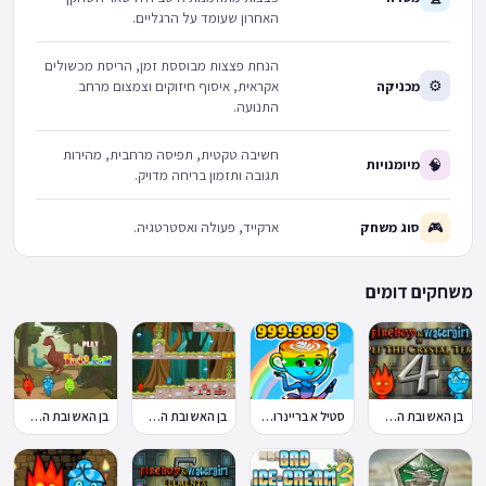
האחרון שעומד על הרגליים.
הנחת פצצות מבוססת זמן, הריסת מכשולים
⚙
מכניקה
אקראית, איסוף חיזוקים וצמצום מרחב
התנועה.
חשיבה טקטית, תפיסה מרחבית, מהירות
🧠
מיומנויות
תגובה ותזמון בריחה מדויק.
🎮
סוג משחק
ארקייד, פעולה ואסטרטגיה.
משחקים דומים
בן האש ובת המים 4
סטיל א בריינרוט Steal a Brainrot
בן האש ובת המים באמזונס
בן האש ובת המים 10