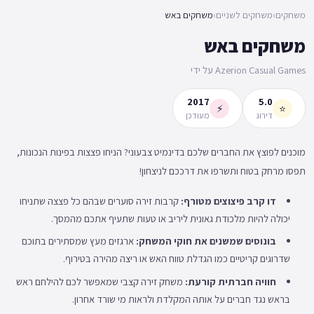
משחקים
›
משחקים לשניים
›
משחקים באש
משחקים באש
Azerion Casual Games על ידי
2017
5.0
⚡
⭐
דירוג
מעודכן
מוכנים לפוצץ את החברים שלכם בדינמיט צבעוני? הניחו פצצות בפינות הנכונות,
תפסו מרחק בטוח ותשרפו את דרככם לניצחון!
דו קרב פיצוצים מטורף:
קרבות זירה סוערים שבהם כל פצצה שתניחו
יכולה להיות מלכודת גאונית ליריב או טעות שתעיף אתכם מהמסך.
בונוסים שמשנים את חוקי המשחק:
ארגזים מעץ שמסתירים בתוכם
שדרוגים קריטיים כמו הגדלת טווח האש או ריצה מהירה בטירוף.
חוויה חברתית קורעת:
משחק זירה קצבי שמאפשר לכם להילחם ראש
בראש נגד חברים על אותה המקלדת ולראות מי שורד אחרון.