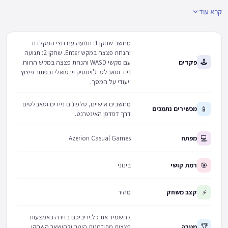
קרא עוד
מחשב שחקן 1: תנועה עם חצי המקלדת
והנחת פצצה במקש Enter. שחקן 2: תנועה
🕹
פקדים
עם מקשי WASD והנחת פצצה במקש הרווח.
נייד וטאבלט: ג'ויסטיק וירטואלי וכפתור פיצוץ
ייעודי על המסך.
מחשבים אישיים, טלפונים ניידים וטאבלטים
📱
מכשירים נתמכים
דרך דפדפן האינטרנט.
💻
מפתח
Azerion Casual Games
🎯
רמת קושי
בינוני
⚡
קצב משחק
מהיר
להשמיד את כל יריביכם בזירה באמצעות
🏆
מטרה
פצצות מתוזמנות היטב ולהישאר השחקן