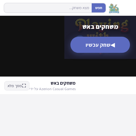
חפש
משחקים באש
◀
שחק עכשיו
משחקים באש
מסך מלא
Azerion Casual Games על ידי