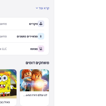
קרא עוד
🕹
פקדים
מחשב: 
📱
מכשירים נתמכים
מחשב 
💻
מפתח
x LLC
משחקים דומים
לגו עולם היורה Lego Jurassic World
פאזל בוב 