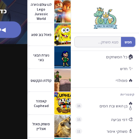
לגו עולם היורה
Lego
כדו
Jurassic
World
◀
ש
פאזל בוב ספוג
חפש
נערת הבוגי
🏠
כל המשחקים
בוגי
✨
חדש
🔥
פופולרי
קללת הקקטוס
קטגוריות
קאפהד
🔥
בן האש ובת המים
Cuphead
18
💧
🎨
דפי צביעה
15
משחק פאזל
אונליין
💄
משחקי איפור
11