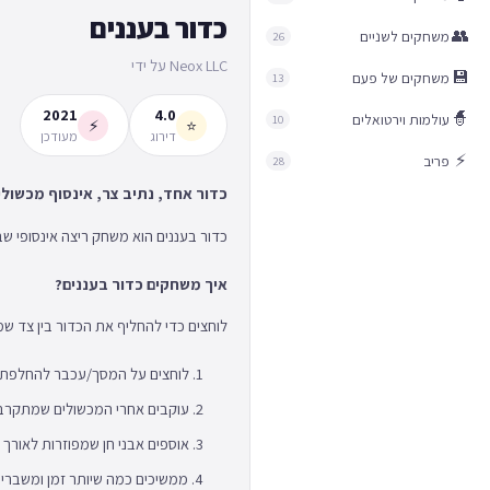
כדור בעננים
👥
משחקים לשניים
26
Neox LLC על ידי
💾
משחקים של פעם
13
2021
4.0
🧙
עולמות וירטואלים
10
⚡
⭐
דירוג
מעודכן
⚡
פריב
28
כדור אחד, נתיב צר, אינסוף מכשולים
כדור בעננים הוא משחק ריצה אינסופי ש
איך משחקים כדור בעננים?
לוחצים כדי להחליף את הכדור בין צד ש
לוחצים על המסך/עכבר להחלפת צד
עוקבים אחרי המכשולים שמתקרבי
אוספים אבני חן שמפוזרות לאורך 
ממשיכים כמה שיותר זמן ומשברים