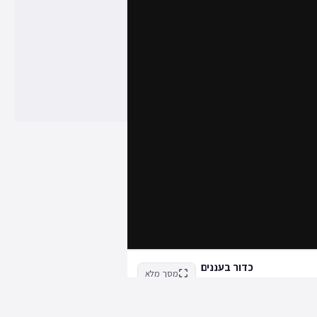
כדור בעננים
מסך מלא
Neox LLC על ידי