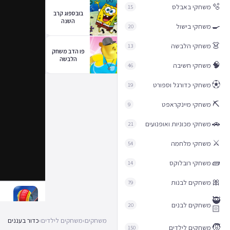
🫧
משחקי באבלס
15
בובספוג קרב
השנה
🍳
משחקי בישול
20
👗
משחקי הלבשה
13
פו הדב משחק
הלבשה
🧠
משחקי חשיבה
46
⚽︎
משחקי כדורגל וספורט
19
⛏️
משחקי מיינקראפט
9
🚗
משחקי מכוניות ואופנועים
21
⚔️
משחקי מלחמה
54
🧱
משחקי רובלוקס
14
🎀
משחקים לבנות
79
🥷
משחקים לבנים
20
🏻
משחקים
›
משחקים לילדים
›
כדור בעננים
🧒
משחקים לילדים
150