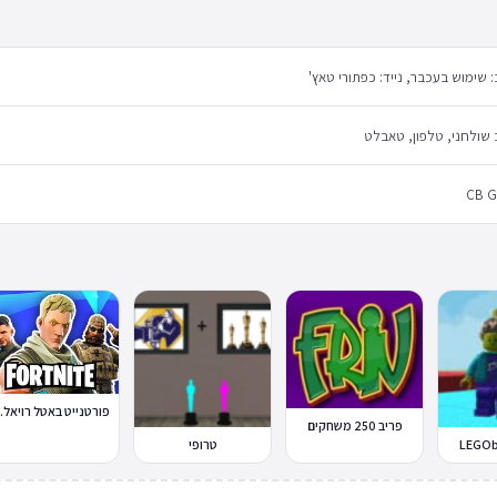
שימוש בעכבר, נייד: כפתורי טאץ'
שולחני, טלפון, טאבלט
CB 
פורטנייט באט
פריב 250 משחקים
טרופי