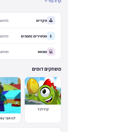
קרא עוד
🕹
פקדים
מחשב: 
📱
מכשירים נתמכים
מחשב 
💻
מפתח
Games
משחקים דומים
קיזי לנד
לגו אובי LEGObby