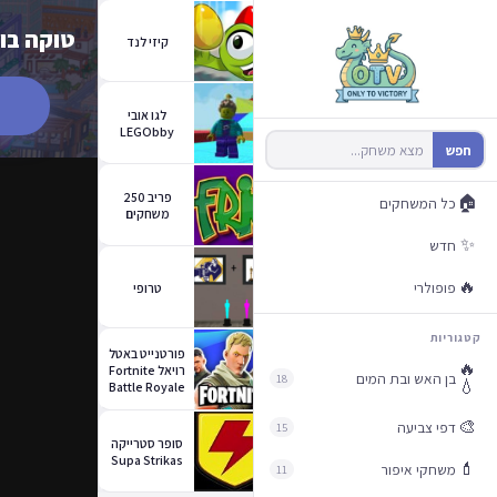
טוקה בוקה fe World
קיזי לנד
לגו אובי
LEGObby
חפש
פריב 250
🏠
כל המשחקים
משחקים
✨
חדש
🔥
פופולרי
טרופי
קטגוריות
פורטנייט באטל
🔥
רויאל Fortnite
בן האש ובת המים
18
💧
Battle Royale
🎨
דפי צביעה
15
סופר סטרייקה
Supa Strikas
💄
משחקי איפור
11