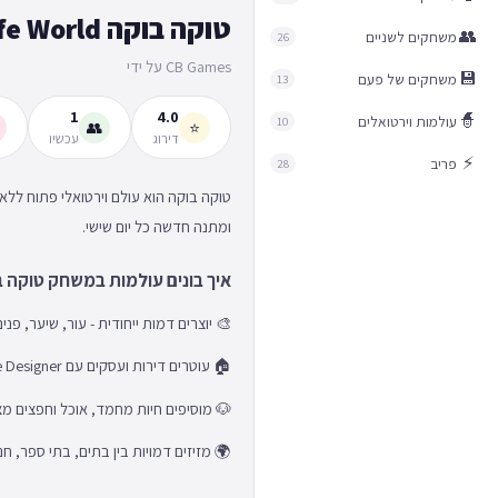
טוקה בוקה Toca Life World
👥
משחקים לשניים
26
CB Games על ידי
💾
משחקים של פעם
13
1
4.0
🧙
עולמות וירטואלים
10
👥
⭐
דירוג
עכשיו
⚡
פריב
28
ומתנה חדשה כל יום שישי.
איך בונים עולמות במשחק טוקה 
🎨 יוצרים דמות ייחודית - עור, שיער, פנ
🏠 עוטרים דירות ועסקים עם Home Designer - קירות, ריהוט וצבעים
🐶 מוסיפים חיות מחמד, אוכל וחפצים מ
🌍 מזיזים דמויות בין בתים, בתי ספר, חנו