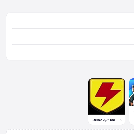
ל רויאל Fortnite Battle Royale
סופר סטרייקה Supa Strikas