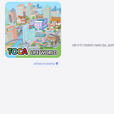
לא כללים שבו יוצרים דמויות, מעצבים מקומות ומספרים סיפורים - 39 דמויות ו-8 מיקומים חינם, עם מאות תוספות לרכישה
🧙 עולמות וירטואלים