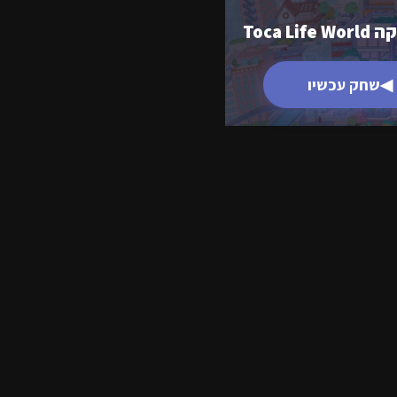
Toca Li
◀
שחק עכשיו