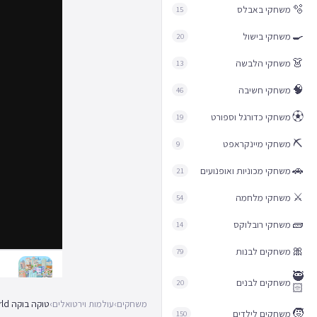
🫧
משחקי באבלס
15
🍳
משחקי בישול
20
👗
משחקי הלבשה
13
🧠
משחקי חשיבה
46
⚽︎
משחקי כדורגל וספורט
19
⛏️
משחקי מיינקראפט
9
🚗
משחקי מכוניות ואופנועים
21
⚔️
משחקי מלחמה
54
🧱
משחקי רובלוקס
14
🎀
משחקים לבנות
79
🥷
משחקים לבנים
20
🏻
משחקים
›
עולמות וירטואלים
›
טוקה בוקה Toca Life World
🧒
משחקים לילדים
150