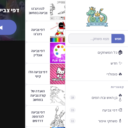
לגו נינג'גו
דפי צבי
צביעה במחשב
◀
דפי צביעה
נינג'גו
חפש
דפי צביעה
🏠
כל המשחקים
אונליין
✨
חדש
דפי צביעה הלו
🔥
פופולרי
קיטי
קטגוריות
האגדה של
🔥
קורה צביעה
בן האש ובת המים
18
💧
במחשב
🎨
דפי צביעה
15
דפי צביעה
להדפסה
💄
משחקי איפור
דרדסים
11