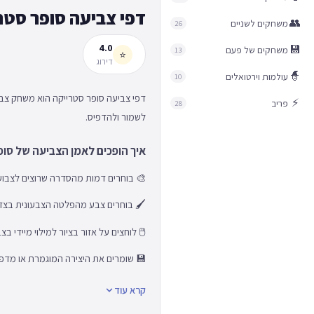
דפי צביעה סופר סטר
👥
משחקים לשניים
26
4.0
💾
משחקים של פעם
13
⭐
דירוג
🧙
עולמות וירטואלים
10
דפי צביעה סופר סטרייקה הוא משחק צבי
⚡
פריב
28
לשמור ולהדפיס.
איך הופכים לאמן הצביעה של סופ
🎨 בוחרים דמות מהסדרה שרוצים לצבוע
🖌️ בוחרים צבע מהפלטה הצבעונית בצ
🖱️ לוחצים על אזור בציור למילוי מיידי ב
💾 שומרים את היצירה המוגמרת או מדפי
קרא עוד