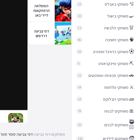
🫧
משחקי באבלס
15
המופלאה
הרפתקאות
🍳
ליידי באג
משחקי בישול
20
👗
משחקי הלבשה
13
דפי צביעה
דרדסים
🧠
משחקי חשיבה
46
⚽︎
משחקי כדורגל וספורט
19
⛏️
משחקי מיינקראפט
9
🚗
משחקי מכוניות ואופנועים
21
⚔️
משחקי מלחמה
54
🧱
משחקי רובלוקס
14
🎀
משחקים לבנות
79
🥷
משחקים לבנים
20
🏻
משחקים
›
דפי צביעה
›
דפי צביעה סופר סטרי
🧒
משחקים לילדים
150