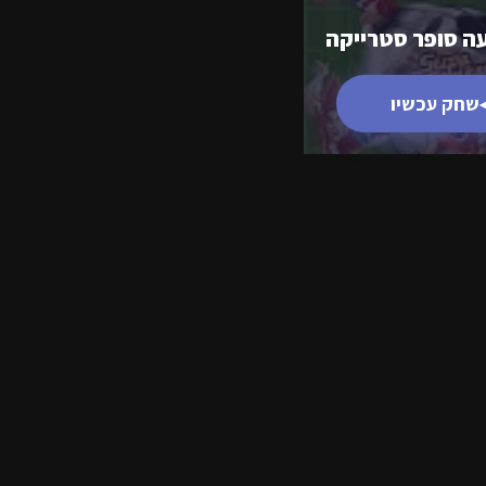
עה סופר סטרייקה
שחק עכשיו