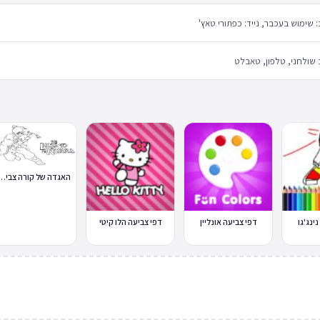
שימוש בעכבר, נייד: כפתורי טאץ'
שולחני, טלפון, טאבלט
האגדה של קורה צביעה
ינג'גו
דפי צביעה אונליין
דפי צביעה הלו קיטי