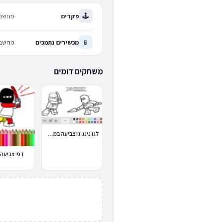
🕹
פקדים
מחשב: 
📱
מכשירים נתמכים
מחשב 
משחקים דומים
לגו נינג'גו צביעה במחשב
דפי צביעה נ