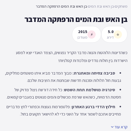
משחקים
›
בן האש ובת המים
›
בן האש ובת המים הרפתקה המדבר
בן האש ובת המים הרפתקה המדבר
2015
5.0
⚡
⭐
דירוג
מעודכן
כשהדיונות הלוהטות והנווה מדבר הקריר נפגשים, הצמד האגדי יוצא למסע
הישרדות בין חולות נודדים ומלכודות קטלניות!
סביבה צחיחה ומאתגרת:
מבוך המדבר מביא איתו משטחים מחליקים,
גבעות חול תלולות וסכנות חדשות שבוחנות את היציבות שלכם.
סינרגיה מושלמת תחת השמש
: כל חידה דורשת ניצול מדויק של
חסינות הדמויות, כשהאש שורפת מכשולים והמים מנווטים במעברים קפואים.
חילוץ הדדי ברגע האחרון:
פלטפורמות נעוצות וכפתורי לחץ מדבריים
מחייבים אתכם לשמור אחד על השני כדי לא להישאר תקועים בחול.
קרא עוד