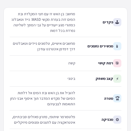
מחשב: בן האש זז עם חצי המקלדת ובת
המים זזה בעזרת מקשי WASD. נייד וטאבלט:
🕹
פקדים
כפתורי מגע ייעודיים על גבי המסך לשליטה
נפרדת בכל דמות
מחשבים אישיים, טלפונים ניידים וטאבלטים
📱
מכשירים נתמכים
דרך דפדפן אינטרנט עודכן
🎯
רמת קושי
קשה
⚡
קצב משחק
בינוני
להוביל את בן האש ובת המים אל דלתות
🏆
מטרה
הסיום של מקדש המדבר תוך איסוף אבני החן
התואמות לצבעיהם
פלטפורמר שיתופי, פתרון פאזלים סביבתיים,
⚙
מכניקה
אינטראקציה עם לחצנים ומנופים פיזיקליים