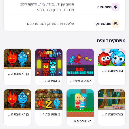
תיאום עין יד, עבודת צוות, חלוקת קשב
🧠
מיומנויות
מרחבית ותכנון צעדים לוגי
🎮
סוג משחק
פלטפורמה, משחק לשני שחקנים
משחקים דומים
בן האש ובת המים סיפור אהבה
בן האש ובת המים מקדש היער
אש ומים משחק אונליין
בן האש ובת המים מקדש מיינקראפט
בן האש ובת המים באמזונס
בן האש ובת המים 2
בן האש ובת המים הרפתקה למכורים
האש והמים מקדש הסוכריות