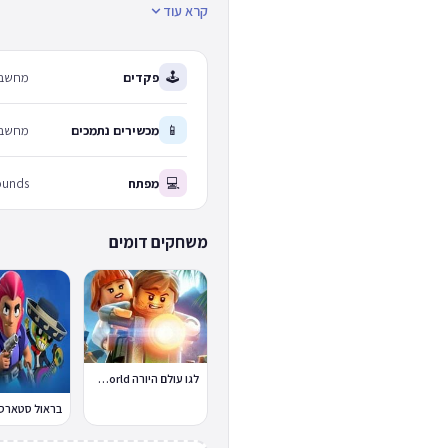
קרא עוד
🕹
פקדים
מחשב: 
📱
מכשירים נתמכים
מחשב 
💻
מפתח
ounds
משחקים דומים
לגו עולם היורה Lego Jurassic World