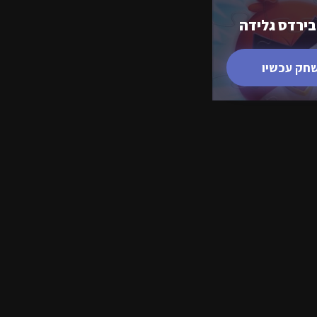
בירדס גלידה
חק עכשיו