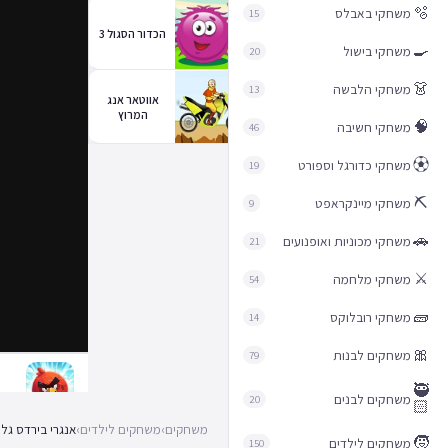
🫧
משחקי באבלס
15
הכדור הסגול 3
🍳
משחקי בישול
20
👗
משחקי הלבשה
13
אווטאר אנג
המרוץ
🧠
משחקי חשיבה
46
⚽︎
משחקי כדורגל וספורט
19
⛏️
משחקי מיינקראפט
9
🚗
משחקי מכוניות ואופנועים
21
⚔️
משחקי מלחמה
54
🧱
משחקי רובלוקס
14
🎀
משחקים לבנות
79
🥷
משחקים לבנים
20
🏻
משחקים
›
משחקים לילדים
›
אנגרי בירדס גל
🧒
משחקים לילדים
150