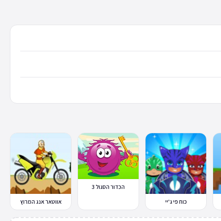
הכדור הסגול 3
כוח פי ג'יי
אווטאר אנג המרוץ