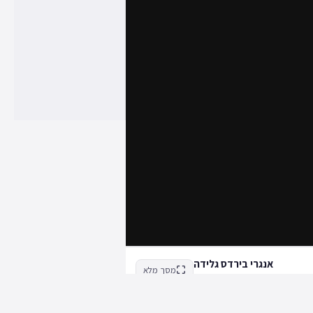
אנגרי בירדס גלידה
מסך מלא
4gamegrounds על ידי