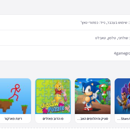
שימוש בעכבר, נייד: כפתורי טאץ'
שולחני, טלפון, טאבלט
4gamegr
בראול סטארס Brawl Stars
סוניק והיהלומים האבודים
פו הדוב פאזלים
ריצת פארקור