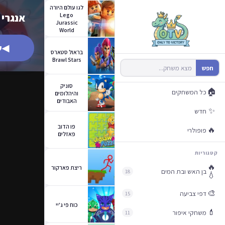
לגו עולם היורה
Lego
אנגרי 
Jurassic
World
◀
ש
בראול סטארס
Brawl Stars
חפש
סוניק
🏠
כל המשחקים
והיהלומים
האבודים
✨
חדש
פו הדוב
🔥
פופולרי
פאזלים
קטגוריות
🔥
ריצת פארקור
בן האש ובת המים
18
💧
🎨
דפי צביעה
15
כוח פי ג'יי
💄
משחקי איפור
11