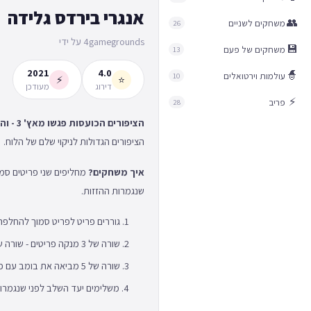
אנגרי בירדס גלידה
👥
משחקים לשניים
26
4gamegrounds על ידי
💾
משחקים של פעם
13
2021
4.0
🧙
עולמות וירטואלים
10
⚡
⭐
דירוג
מעודכן
⚡
פריב
28
הציפורים הכועסות פגשו מאץ' 3 - והתוצאה ממכרת!
הציפורים הגדולות לניקוי שלם של הלוח.
איך משחקים?
שנגמרות ההזזות.
גוררים פריט לפריט סמוך להחלפה
שורה של 3 מנקה פריטים - שורה של 4 מביאה את רד לפעולה
שורה של 5 מביאה את בומב עם פיצוץ ענק
משלימים יעד השלב לפני שנגמרו